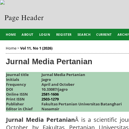
HOME
ABOUT
LOGIN
REGISTER
SEARCH
CURRENT
ARCHI
Home
>
Vol 11, No 1 (2026)
Jurnal Media Pertanian
Journal title
Jurnal Media Pertanian
Initials
Jagro
Frequency
April and October
DOI
10.33087/jagro
Online ISSN
2581-1606
Print ISSN
2503-1279
Publisher
Fakultas Pertanian Universitas Batanghari
Editor in Chief
Nasamsir
Jurnal Media Pertanian
Â is a scientific jo
October by Fakultas Pertanian Universitas