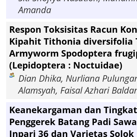
Amanda
Respon Toksisitas Racun Ko
Kipahit Tithonia diversifolia
Armyworm Spodoptera frugipe
(Lepidoptera : Noctuidae)
Dian Dhika, Nurliana Pulungan,
Alamsyah, Faisal Azhari Balda
Keanekargaman dan Tingka
Penggerek Batang Padi Sawa
Inpari 36 dan Varietas Solok 